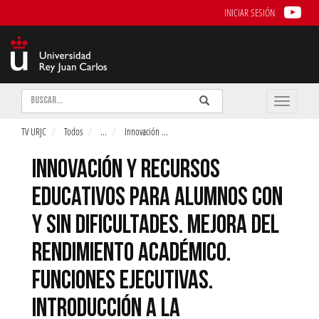
INICIAR SESIÓN
Buscar
Enviar
Buscar
Toggle
naviga
TV URJC
Todos
...
Innovación
...
INNOVACIÓN Y RECURSOS
EDUCATIVOS PARA ALUMNOS CON
Y SIN DIFICULTADES. MEJORA DEL
RENDIMIENTO ACADÉMICO.
FUNCIONES EJECUTIVAS.
INTRODUCCIÓN A LA