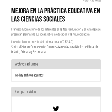
Visto: 430 veces
MEJORA EN LA PRÁCTICA EDUCATIVA EN
LAS CIENCIAS SOCIALES
Francisco Mora es uno de los referentes en la Neuroeducación y en esta clase se
presentan algunas de sus ideas sobre la educación y la Neurodidáctica.
Licencia: Reconocimiento 4.0 Internacional (CC BY 4.0)
Serie:
Máster en Competencias Docentes Avanzadas para Niveles de Educación
Infantil, Primaria y Secundaria
Archivos adjuntos
No hay archivos adjuntos
Compartir vídeo