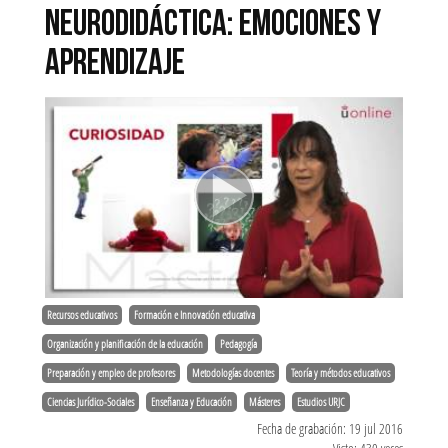
NEURODIDÁCTICA: EMOCIONES Y
APRENDIZAJE
Recursos educativos
Formación e Innovación educativa
Organización y planificación de la educación
Pedagogía
Preparación y empleo de profesores
Metodologías docentes
Teoría y métodos educativos
Ciencias Jurídico-Sociales
Enseñanza y Educación
Másteres
Estudios URJC
Fecha de grabación: 19 jul 2016