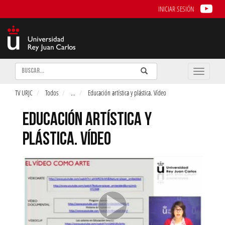
INICIAR SESIÓN
Buscar
Enviar
Buscar
Toggle
naviga
TV URJC
Todos
...
Educación artística y plástica. Vídeo
EDUCACIÓN ARTÍSTICA Y
PLÁSTICA. VÍDEO