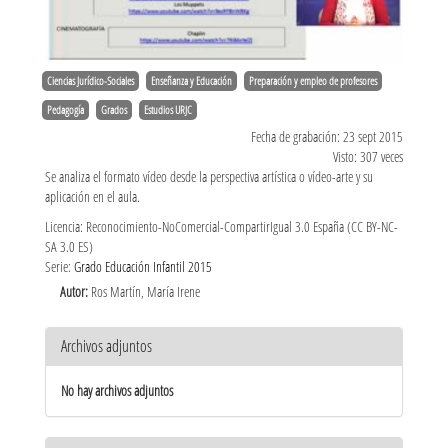
Ciencias Jurídico-Sociales
Enseñanza y Educación
Preparación y empleo de profesores
Pedagogía
Grados
Estudios URJC
Fecha de grabación: 23 sept 2015
Visto: 307 veces
Se analiza el formato vídeo desde la perspectiva artística o vídeo-arte y su
aplicación en el aula.
Licencia: Reconocimiento-NoComercial-CompartirIgual 3.0 España (CC BY-NC-
SA 3.0 ES)
Serie:
Grado Educación Infantil 2015
Autor:
Ros Martín, María Irene
Archivos adjuntos
No hay archivos adjuntos