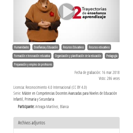
Humanidades
Enseñanza y Educación
Recursos Educativos
Recursos educativos
Formación e Innovación educativa
Organización y planificación de la educación
Pedagogía
Preparación y empleo de profesores
Fecha de grabación: 16 mar 2018
Visto: 286 veces
Licencia: Reconocimiento 4.0 Internacional (CC BY 4.0)
Serie:
Máster en Competencias Docentes Avanzadas para Niveles de Educación
Infantil, Primaria y Secundaria
Participante:
Arteaga-Martínez, Blanca
Archivos adjuntos