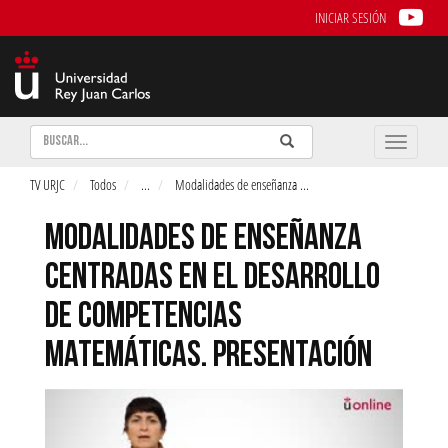
INICIAR SESIÓN
Buscar
Enviar
Buscar
Toggle
naviga
TV URJC
Todos
...
Modalidades de enseñanza
...
MODALIDADES DE ENSEÑANZA
CENTRADAS EN EL DESARROLLO
DE COMPETENCIAS
MATEMÁTICAS. PRESENTACIÓN