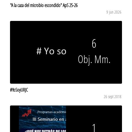
"A la caza del microbio escondido" ApS 25-26
9 jun 2026
6
Obj. Mm.
#YoSoyURJC
26 sept 2018
1