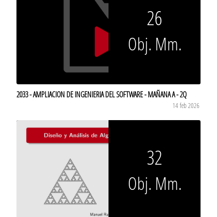
26
Obj. Mm.
2033 - AMPLIACION DE INGENIERIA DEL SOFTWARE - MAÑANA A - 2Q
14 feb 2026
32
Obj. Mm.