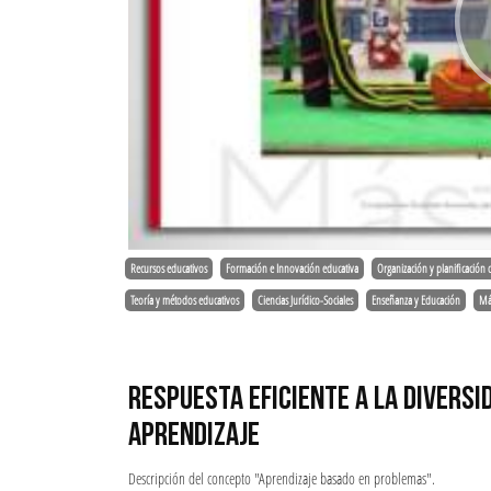
Recursos educativos
Formación e Innovación educativa
Organización y planificación 
Teoría y métodos educativos
Ciencias Jurídico-Sociales
Enseñanza y Educación
Má
RESPUESTA EFICIENTE A LA DIVERSI
APRENDIZAJE
Descripción del concepto "Aprendizaje basado en problemas".