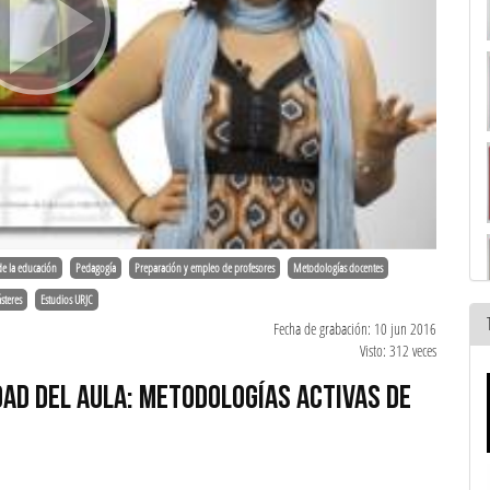
de la educación
Pedagogía
Preparación y empleo de profesores
Metodologías docentes
steres
Estudios URJC
Fecha de grabación: 10 jun 2016
Visto: 312 veces
DAD DEL AULA: METODOLOGÍAS ACTIVAS DE