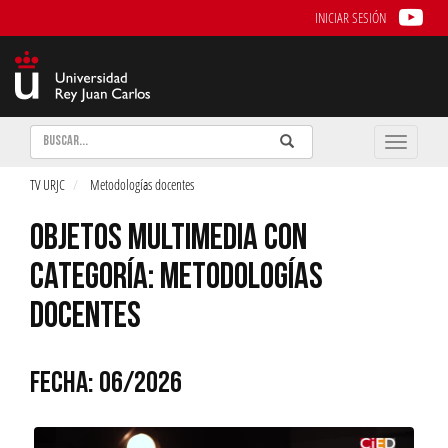
INICIAR SESIÓN
Buscar
Enviar
Buscar
Toggle
naviga
TV URJC
Metodologías docentes
OBJETOS MULTIMEDIA CON
CATEGORÍA: METODOLOGÍAS
DOCENTES
FECHA: 06/2026