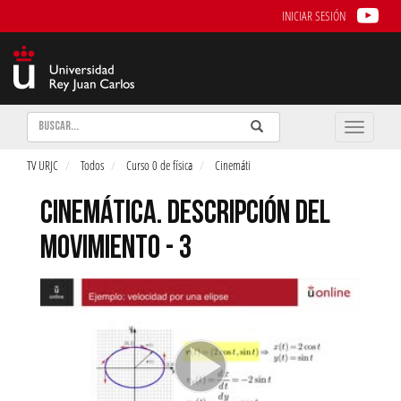
INICIAR SESIÓN
Buscar
Enviar
Buscar
Toggle
naviga
TV URJC
Todos
Curso 0 de física
Cinemáti
CINEMÁTICA. DESCRIPCIÓN DEL
MOVIMIENTO - 3