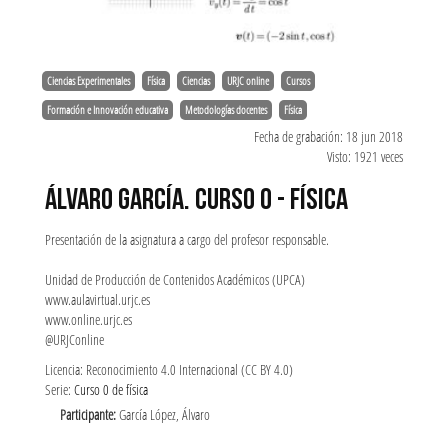
Ciencias Experimentales
Física
Ciencias
URJC online
Cursos
Formación e Innovación educativa
Metodologías docentes
Física
Fecha de grabación: 18 jun 2018
Visto: 1921 veces
ÁLVARO GARCÍA. CURSO 0 - FÍSICA
Presentación de la asignatura a cargo del profesor responsable.
Unidad de Producción de Contenidos Académicos (UPCA)
www.aulavirtual.urjc.es
www.online.urjc.es
@URJConline
Licencia: Reconocimiento 4.0 Internacional (CC BY 4.0)
Serie:
Curso 0 de física
Participante:
García López, Álvaro