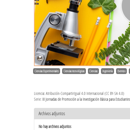
Ciencias Experimentales
Ciencias tecnológicas
Ciencias
Ingeniería
Eventos
Licencia: Atribución-CompartirIgual 4.0 Internacional (CC BY-SA 4.0)
Serie:
IX Jornadas de Promoción a la Investigación Básica para Estudiantes
Archivos adjuntos
No hay archivos adjuntos