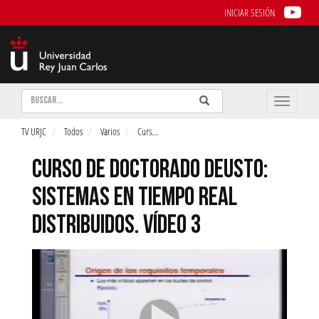
INICIAR SESIÓN
Buscar
Enviar
Buscar
Toggle
naviga
TV URJC
Todos
Varios
Curs
...
CURSO DE DOCTORADO DEUSTO:
SISTEMAS EN TIEMPO REAL
DISTRIBUIDOS. VÍDEO 3