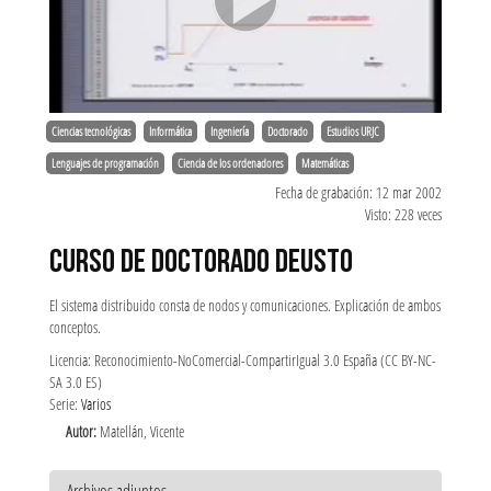
Ciencias tecnológicas
Informática
Ingeniería
Doctorado
Estudios URJC
Lenguajes de programación
Ciencia de los ordenadores
Matemáticas
Fecha de grabación: 12 mar 2002
Visto: 228 veces
CURSO DE DOCTORADO DEUSTO
El sistema distribuido consta de nodos y comunicaciones. Explicación de ambos
conceptos.
Licencia: Reconocimiento-NoComercial-CompartirIgual 3.0 España (CC BY-NC-
SA 3.0 ES)
Serie:
Varios
Autor:
Matellán, Vicente