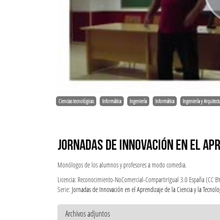
Ciencias tecnológicas
Informática
Ingeniería
Informática
Ingeniería y Arquitect
JORNADAS DE INNOVACIÓN EN EL APR
Monólogos de los alumnos y profesores a modo comedia.
Licencia: Reconocimiento-NoComercial-CompartirIgual 3.0 España (CC B
Serie:
Jornadas de Innovación en el Aprendizaje de la Ciencia y la Tecnolo
Archivos adjuntos