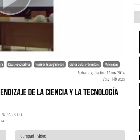
ura
Recursos educativos
Teoría de la programación
Ciencia de los ordenadores
Matemáticas
Fecha de grabación: 12 nov 2014
Visto: 148 veces
ENDIZAJE DE LA CIENCIA Y LA TECNOLOGÍA
Y-NC-SA 3.0 ES)
gía
Compartir vídeo