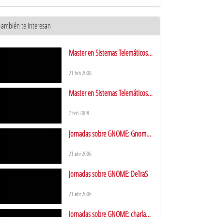
También te interesan
Master en Sistemas Telemáticos:
tercera sesión del master
21 feb 2008
Master en Sistemas Telemáticos:
primera sesión
7 feb 2008
Jornadas sobre GNOME: Gnome
y Web 2.0
21 abr 2006
Jornadas sobre GNOME: DeTraS
21 abr 2006
Jornadas sobre GNOME: charla