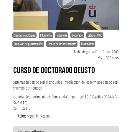
Ciencias tecnológicas
Informática
Ingeniería
Doctorado
Estudios URJC
Lenguajes de programación
Ciencia de los ordenadores
Matemáticas
Fecha de grabación: 11 mar 2002
Visto: 399 veces
CURSO DE DOCTORADO DEUSTO
Sistemas en tiempo real distribuidos. Introducción de los términos tiempo real
y tiempo distribuidos.
Licencia: Reconocimiento-NoComercial-CompartirIgual 3.0 España (CC BY-NC-
SA 3.0 ES)
Serie:
Varios
Autor:
Matellán, Vicente