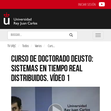
INICIAR SESIÓN
Buscar
Enviar
Buscar
Toggle
naviga
TV URJC
Todos
Varios
Curs
...
CURSO DE DOCTORADO DEUSTO:
SISTEMAS EN TIEMPO REAL
DISTRIBUIDOS. VÍDEO 1