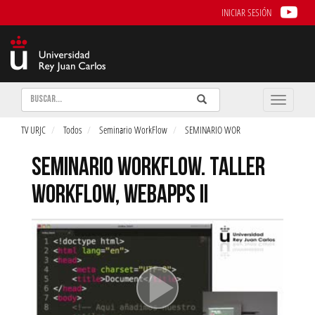
INICIAR SESIÓN
Buscar
Enviar
Buscar
Toggle
naviga
TV URJC
Todos
Seminario WorkFlow
SEMINARIO WOR
SEMINARIO WORKFLOW. TALLER
WORKFLOW, WEBAPPS II