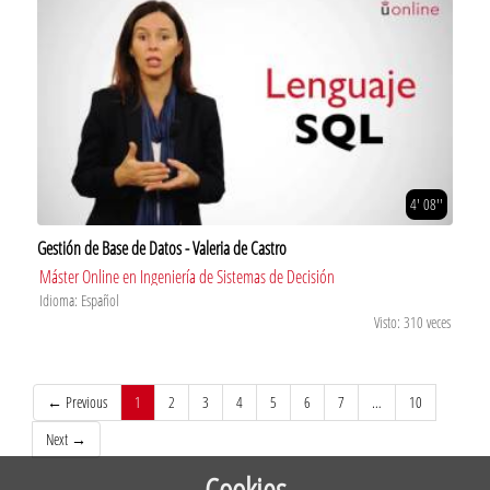
4' 08''
Gestión de Base de Datos - Valeria de Castro
Máster Online en Ingeniería de Sistemas de Decisión
Idioma: Español
Visto: 310 veces
(current)
← Previous
1
2
3
4
5
6
7
…
10
Next →
Cookies