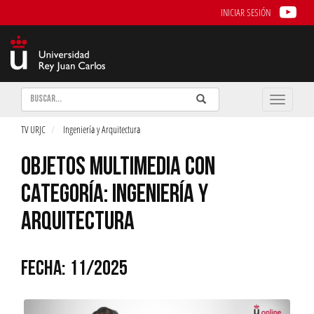
INICIAR SESIÓN
Buscar
Enviar
Buscar
Toggle
naviga
TV URJC
Ingeniería y Arquitectura
OBJETOS MULTIMEDIA CON
CATEGORÍA: INGENIERÍA Y
ARQUITECTURA
FECHA: 11/2025