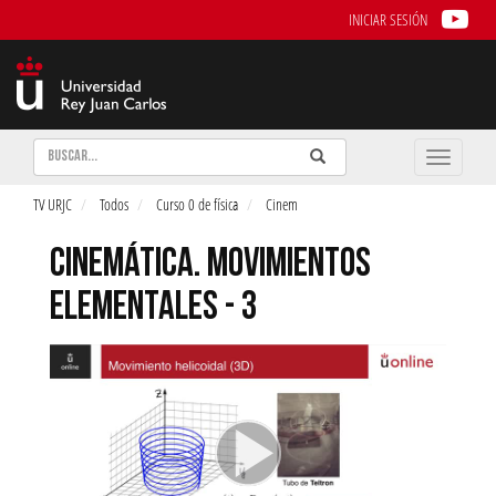
INICIAR SESIÓN
Buscar
Enviar
Buscar
Toggle
naviga
TV URJC
Todos
Curso 0 de física
Cinem
CINEMÁTICA. MOVIMIENTOS
ELEMENTALES - 3