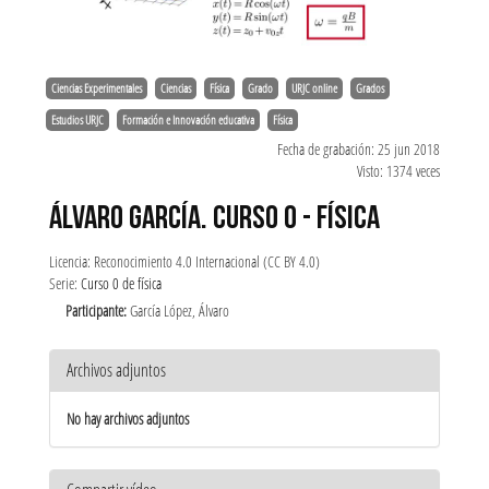
Ciencias Experimentales
Ciencias
Física
Grado
URJC online
Grados
Estudios URJC
Formación e Innovación educativa
Física
Fecha de grabación: 25 jun 2018
Visto: 1374 veces
ÁLVARO GARCÍA. CURSO 0 - FÍSICA
Licencia: Reconocimiento 4.0 Internacional (CC BY 4.0)
Serie:
Curso 0 de física
Participante:
García López, Álvaro
Archivos adjuntos
No hay archivos adjuntos