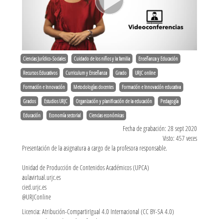
Ciencias Jurídico-Sociales
Cuidado de los niños y la familia
Enseñanza y Educación
Recursos Educativos
Curriculum y Enseñanza
Grado
URJC online
Formación e Innovación
Metodologías docentes
Formación e Innovación educativa
Grados
Estudios URJC
Organización y planificación de la educación
Pedagogía
Educación
Economía sectorial
Ciencias económicas
Fecha de grabación: 28 sept 2020
Visto: 457 veces
Presentación de la asignatura a cargo de la profesora responsable.
Unidad de Producción de Contenidos Académicos (UPCA)
aulavirtual.urjc.es
cied.urjc.es
@URJConline
Licencia: Atribución-CompartirIgual 4.0 Internacional (CC BY-SA 4.0)