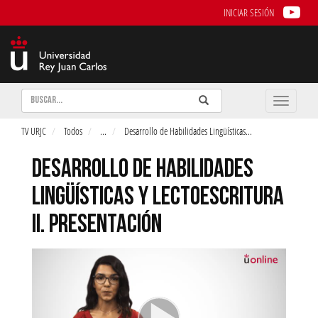
INICIAR SESIÓN
Buscar
Enviar
Buscar
Toggle
naviga
TV URJC
Todos
...
Desarrollo de Habilidades Lingüísticas
...
DESARROLLO DE HABILIDADES
LINGÜÍSTICAS Y LECTOESCRITURA
II. PRESENTACIÓN