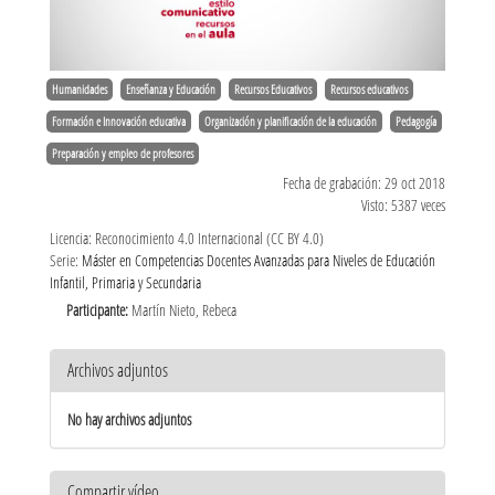
Humanidades
Enseñanza y Educación
Recursos Educativos
Recursos educativos
Formación e Innovación educativa
Organización y planificación de la educación
Pedagogía
Preparación y empleo de profesores
Fecha de grabación: 29 oct 2018
Visto: 5387 veces
Licencia: Reconocimiento 4.0 Internacional (CC BY 4.0)
Serie:
Máster en Competencias Docentes Avanzadas para Niveles de Educación
Infantil, Primaria y Secundaria
Participante:
Martín Nieto, Rebeca
Archivos adjuntos
No hay archivos adjuntos
Compartir vídeo