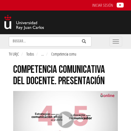
INICIAR SESIÓN
Buscar
Enviar
Buscar
Toggle
naviga
TV URJC
Todos
...
Competencia comu
COMPETENCIA COMUNICATIVA
DEL DOCENTE. PRESENTACIÓN