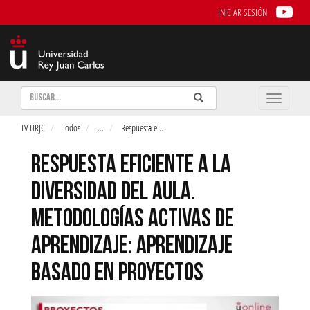
INICIAR SESIÓN
Buscar
Enviar
Buscar
Toggle
naviga
TV URJC
Todos
...
Respuesta e
...
RESPUESTA EFICIENTE A LA
DIVERSIDAD DEL AULA.
METODOLOGÍAS ACTIVAS DE
APRENDIZAJE: APRENDIZAJE
BASADO EN PROYECTOS