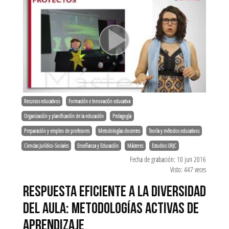
Recursos educativos
Formación e Innovación educativa
Organización y planificación de la educación
Pedagogía
Preparación y empleo de profesores
Metodologías docentes
Teoría y métodos educativos
Ciencias Jurídico-Sociales
Enseñanza y Educación
Másteres
Estudios URJC
Fecha de grabación: 10 jun 2016
Visto: 447 veces
RESPUESTA EFICIENTE A LA DIVERSIDAD
DEL AULA: METODOLOGÍAS ACTIVAS DE
APRENDIZAJE