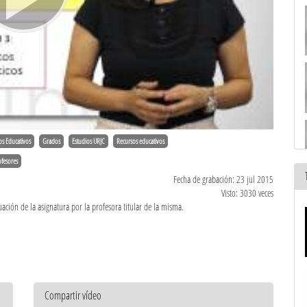
os Educativos
Grados
Estudios URJC
Recursos educativos
fesores
Fecha de grabación: 23 jul 2015
Visto: 3030 veces
uación de la asignatura por la profesora titular de la misma.
Compartir vídeo