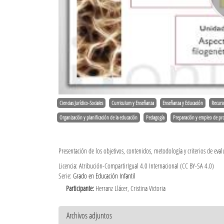
Ciencias Jurídico-Sociales
Curriculum y Enseñanza
Enseñanza y Educación
Recurs
Organización y planificación de la educación
Pedagogía
Preparación y empleo de pro
Presentación de los objetivos, contenidos, metodología y criterios de eval
Licencia: Atribución-CompartirIgual 4.0 Internacional (CC BY-SA 4.0)
Serie:
Grado en Educación Infantil
Participante:
Herranz Llácer, Cristina Victoria
Archivos adjuntos