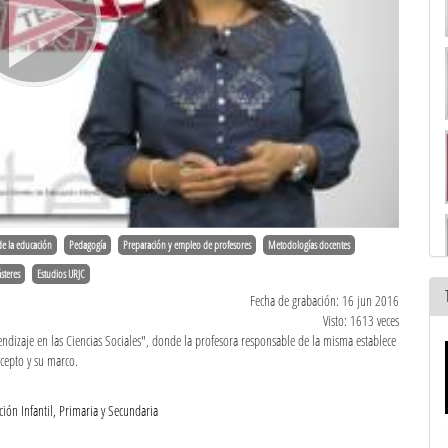
de la educación
Pedagogía
Preparación y empleo de profesores
Metodologías docentes
steres
Estudios URJC
Fecha de grabación: 16 jun 2016
Visto: 1613 veces
endizaje en las Ciencias Sociales", donde la profesora responsable de la misma establece
ncepto y su marco.
ión Infantil, Primaria y Secundaria