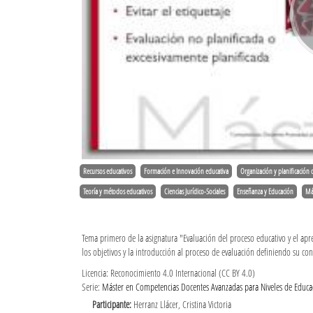
Recursos educativos
Formación e Innovación educativa
Organización y planificación 
Teoría y métodos educativos
Ciencias Jurídico-Sociales
Enseñanza y Educación
Má
Tema primero de la asignatura "Evaluación del proceso educativo y el apr
los objetivos y la introducción al proceso de evaluación definiendo su co
Licencia: Reconocimiento 4.0 Internacional (CC BY 4.0)
Serie:
Máster en Competencias Docentes Avanzadas para Niveles de Educac
Participante:
Herranz Llácer, Cristina Victoria