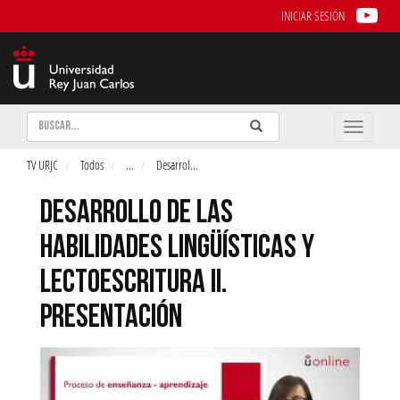
INICIAR SESIÓN
Buscar
Enviar
Buscar
Toggle
naviga
TV URJC
Todos
...
Desarrol
...
DESARROLLO DE LAS
HABILIDADES LINGÜÍSTICAS Y
LECTOESCRITURA II.
PRESENTACIÓN