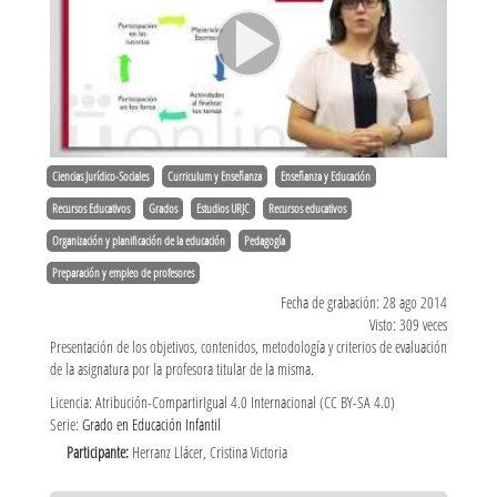
Ciencias Jurídico-Sociales
Curriculum y Enseñanza
Enseñanza y Educación
Recursos Educativos
Grados
Estudios URJC
Recursos educativos
Organización y planificación de la educación
Pedagogía
Preparación y empleo de profesores
Fecha de grabación: 28 ago 2014
Visto: 309 veces
Presentación de los objetivos, contenidos, metodología y criterios de evaluación
de la asignatura por la profesora titular de la misma.
Licencia: Atribución-CompartirIgual 4.0 Internacional (CC BY-SA 4.0)
Serie:
Grado en Educación Infantil
Participante:
Herranz Llácer, Cristina Victoria