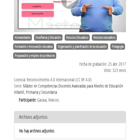
Humanidades
Enseñanza y Educación
Recursos Educativos
Recursos educativos
Formación e Innovación educativa
Organización y planificación de la educación
Pedagogía
Preparación y empleo de profesores
Fecha de grabación: 25 abr 2017
Visto: 323 veces
Licencia: Reconocimiento 4.0 Internacional (CC BY 4.0)
Serie:
Máster en Competencias Docentes Avanzadas para Niveles de Educación
Infantil, Primaria y Secundaria
Participante:
Garasa, Marcos
Archivos adjuntos
No hay archivos adjuntos