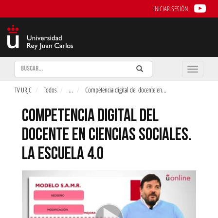
INICIAR SESIÓN
Buscar
Enviar
Buscar
Toggle
naviga
TV URJC
Todos
...
Competencia digital del docente en
...
COMPETENCIA DIGITAL DEL
DOCENTE EN CIENCIAS SOCIALES.
LA ESCUELA 4.0