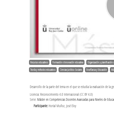
Recursos educativos
Formación e Innovación educativa
Organización y planificación 
Teoría y métodos educativos
Ciencias Jurídico-Sociales
Enseñanza y Educación
Má
Desarrollo de la parte del tema en el que se estudia la evaluación de la 
Licencia: Reconocimiento 4.0 Internacional (CC BY 4.0)
Serie:
Máster en Competencias Docentes Avanzadas para Niveles de Educac
Participante:
Hortal Muñoz, José Eloy