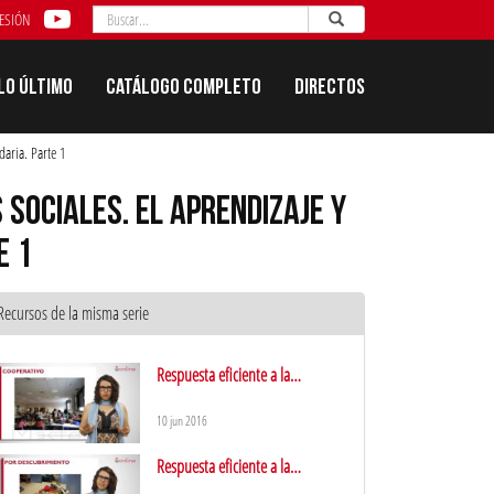
Buscar
Enviar
Buscar
SESIÓN
Lo último
Catálogo completo
Directos
daria. Parte 1
 SOCIALES. EL APRENDIZAJE Y
E 1
Recursos de la misma serie
Respuesta eficiente a la
diversidad del aula.
Metodologías activas de
10 jun 2016
aprendizaje: aprendizaje
Respuesta eficiente a la
cooperativo
diversidad del aula.