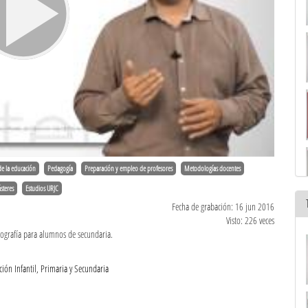
de la educación
Pedagogía
Preparación y empleo de profesores
Metodologías docentes
steres
Estudios URJC
Fecha de grabación: 16 jun 2016
Visto: 226 veces
geografía para alumnos de secundaria.
ión Infantil, Primaria y Secundaria