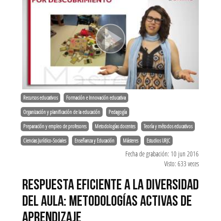
Recursos educativos
Formación e Innovación educativa
Organización y planificación de la educación
Pedagogía
Preparación y empleo de profesores
Metodologías docentes
Teoría y métodos educativos
Ciencias Jurídico-Sociales
Enseñanza y Educación
Másteres
Estudios URJC
Fecha de grabación: 10 jun 2016
Visto: 633 veces
RESPUESTA EFICIENTE A LA DIVERSIDAD
DEL AULA: METODOLOGÍAS ACTIVAS DE
APRENDIZAJE