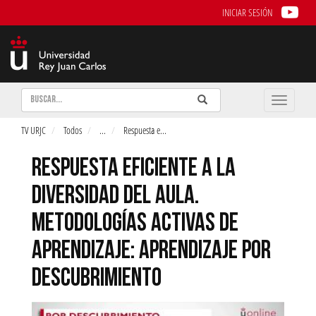
INICIAR SESIÓN
Buscar
Enviar
Buscar
Toggle
naviga
TV URJC
Todos
...
Respuesta e
...
RESPUESTA EFICIENTE A LA
DIVERSIDAD DEL AULA.
METODOLOGÍAS ACTIVAS DE
APRENDIZAJE: APRENDIZAJE POR
DESCUBRIMIENTO