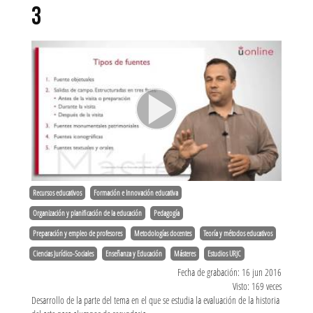
3
Recursos educativos
Formación e Innovación educativa
Organización y planificación de la educación
Pedagogía
Preparación y empleo de profesores
Metodologías docentes
Teoría y métodos educativos
Ciencias Jurídico-Sociales
Enseñanza y Educación
Másteres
Estudios URJC
Fecha de grabación: 16 jun 2016
Visto: 169 veces
Desarrollo de la parte del tema en el que se estudia la evaluación de la historia