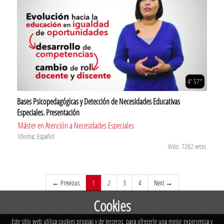
4' 57''
Bases Psicopedagógicas y Detección de Necesidades Educativas
Especiales. Presentación
Máster en Atención a Necesidades Especiales
Idioma: Español
Visto: 7282 veces
(current)
← Previous
1
2
3
4
Next →
Cookies
Este sitio web utiliza cookies propias y de terceros, para ofrecerle una mejor experiencia y