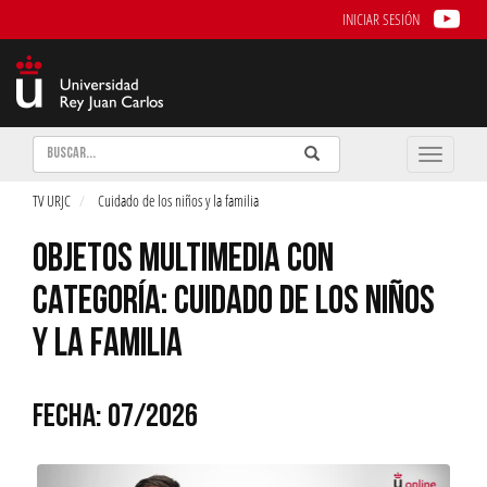
INICIAR SESIÓN
Buscar
Enviar
Buscar
Toggle
naviga
TV URJC
Cuidado de los niños y la familia
OBJETOS MULTIMEDIA CON
CATEGORÍA: CUIDADO DE LOS NIÑOS
Y LA FAMILIA
FECHA: 07/2026