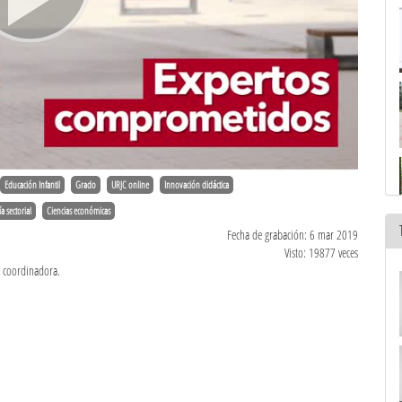
Educación Infantil
Grado
URJC online
Innovación didáctica
 sectorial
Ciencias económicas
Fecha de grabación: 6 mar 2019
Visto: 19877 veces
a coordinadora.