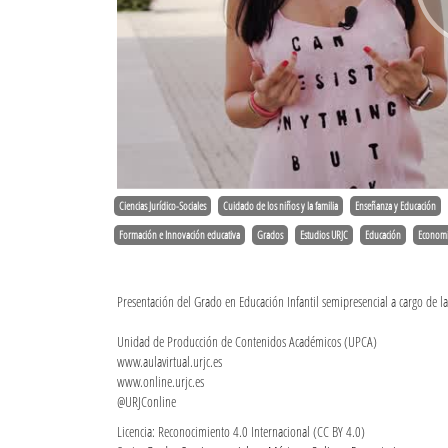
Ciencias Jurídico-Sociales
Cuidado de los niños y la familia
Enseñanza y Educación
Formación e Innovación educativa
Grados
Estudios URJC
Educación
Economía
Presentación del Grado en Educación Infantil semipresencial a cargo de l
Unidad de Producción de Contenidos Académicos (UPCA)
www.aulavirtual.urjc.es
www.online.urjc.es
@URJConline
Licencia: Reconocimiento 4.0 Internacional (CC BY 4.0)