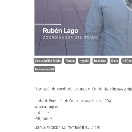
Ciencias Jurídico-Sociales
Finanzas
Negocios
Económicas
Grado
URJC onl
Economía general
Presentación del coordinador del grado en Contabilidad y finanzas semip
Unidad de Producción de Contenidos Académicos (UPCA)
aulavirtual.urjc.es
cied.urjc.es
@URJConline
Licencia: Atribución 4.0 Internacional (CC BY 4.0)