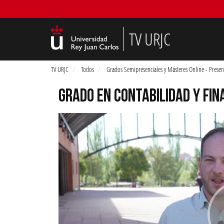
TV URJC
TV URJC
Todos
Grados Semipresenciales y Másteres Online - Presen
GRADO EN CONTABILIDAD Y FI