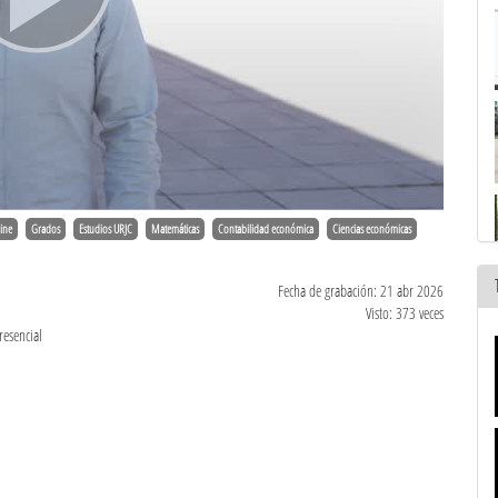
ine
Grados
Estudios URJC
Matemáticas
Contabilidad económica
Ciencias económicas
Fecha de grabación: 21 abr 2026
Visto: 373 veces
resencial