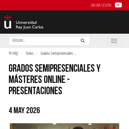
INICIAR SESIÓN
Buscar
Enviar
Buscar
Toggle
naviga
TV URJC
Todos
Grados Semipresenciales
...
GRADOS SEMIPRESENCIALES Y
MÁSTERES ONLINE -
PRESENTACIONES
4 MAY 2026