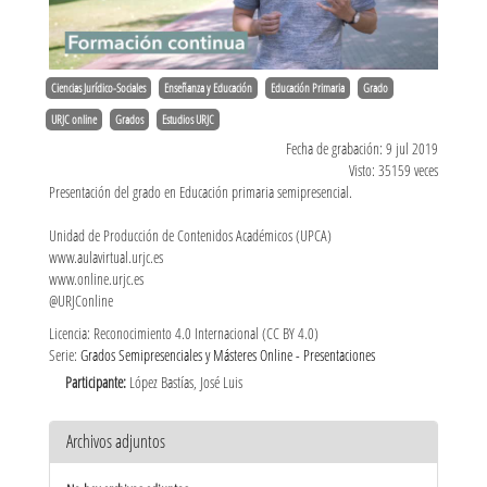
Ciencias Jurídico-Sociales
Enseñanza y Educación
Educación Primaria
Grado
URJC online
Grados
Estudios URJC
Fecha de grabación: 9 jul 2019
Visto: 35159 veces
Presentación del grado en Educación primaria semipresencial.
Unidad de Producción de Contenidos Académicos (UPCA)
www.aulavirtual.urjc.es
www.online.urjc.es
@URJConline
Licencia: Reconocimiento 4.0 Internacional (CC BY 4.0)
Serie:
Grados Semipresenciales y Másteres Online - Presentaciones
Participante:
López Bastías, José Luis
Archivos adjuntos