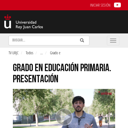
INICIAR SESIÓN
Buscar
Enviar
Buscar
Toggle
naviga
TV URJC
Todos
...
Grado e
GRADO EN EDUCACIÓN PRIMARIA.
PRESENTACIÓN