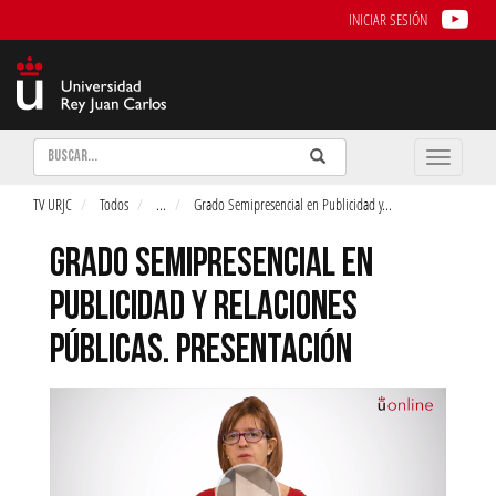
INICIAR SESIÓN
Buscar
Enviar
Buscar
Toggle
naviga
TV URJC
Todos
...
Grado Semipresencial en Publicidad y
...
GRADO SEMIPRESENCIAL EN
PUBLICIDAD Y RELACIONES
PÚBLICAS. PRESENTACIÓN