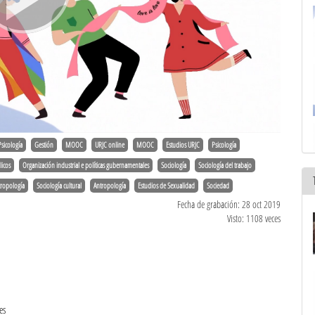
Psicología
Gestión
MOOC
URJC online
MOOC
Estudios URJC
Psicología
licos
Organización industrial e políticas gubernamentales
Sociología
Sociología del trabajo
tropología
Sociología cultural
Antropología
Estudios de Sexualidad
Sociedad
Fecha de grabación: 28 oct 2019
Visto: 1108 veces
es