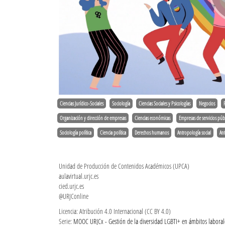
Ciencias Jurídico-Sociales
Sociología
Ciencias Sociales y Psicologías
Negocios
Organización y dirección de empresas
Ciencias económicas
Empresas de servicios púb
Sociología política
Ciencia política
Derechos humanos
Antropología social
An
Unidad de Producción de Contenidos Académicos (UPCA)
aulavirtual.urjc.es
cied.urjc.es
@URJConline
Licencia: Atribución 4.0 Internacional (CC BY 4.0)
Serie:
MOOC URJCx - Gestión de la diversidad LGBTI+ en ámbitos laboral