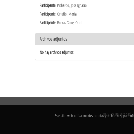
Participante:
Pichardo, José Ignacio
Participante:
Ortuño, María
Participante:
Borrás Gené, Oriol
Archivos adjuntos
No hay archivos adjuntos
2026 © Universidad Rey
Este sitio web utiliza cookies propias y de terceros, para 