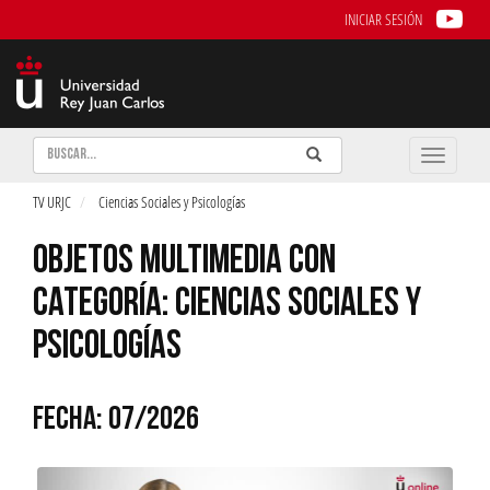
INICIAR SESIÓN
Buscar
Enviar
Buscar
Toggle
naviga
TV URJC
Ciencias Sociales y Psicologías
OBJETOS MULTIMEDIA CON
CATEGORÍA: CIENCIAS SOCIALES Y
PSICOLOGÍAS
FECHA: 07/2026