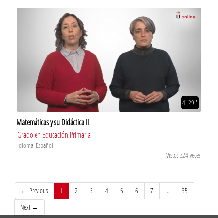
4' 29''
Matemáticas y su Didáctica II
Grado en Educación Primaria
Idioma: Español
Visto: 324 veces
(current)
← Previous
1
2
3
4
5
6
7
…
35
Next →