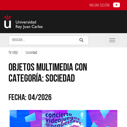
INICIAR SESIÓN
Buscar
Enviar
Buscar
Toggle
naviga
TV URJC
Sociedad
OBJETOS MULTIMEDIA CON
CATEGORÍA: SOCIEDAD
FECHA: 04/2026