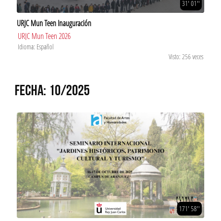
31' 01''
URJC Mun Teen Inauguración
URJC Mun Teen 2026
Idioma: Español
Visto: 256 veces
FECHA: 10/2025
171' 58''