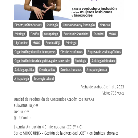
Ciencias Jurídico-Sociales
Sociología
Ciencias Sociales y Psicologías
Negocios
Psicología
Gestión
Antropología
Estudios de Sexualidad
Sociedad
MOOC
URJC online
MOOC
Estudios URJC
Psicología
Organización y dirección de empresas
Ciencias económicas
Empresas de servicios públicos
Organización industrial e políticas gubernamentales
Sociología
Sociología del trabajo
Sociología política
Ciencia política
Derechos humanos
Antropología social
Antropología
Sociología cultural
Fecha de grabación: 1 dic 2023
Visto: 753 veces
Unidad de Producción de Contenidos Académicos (UPCA)
aulavirtual.urjc.es
cied.urjc.es
@URJConline
Licencia: Atribución 4.0 Internacional (CC BY 4.0)
Serie:
MOOC URJCx - Gestión de la diversidad LGBTI+ en ámbitos laborales