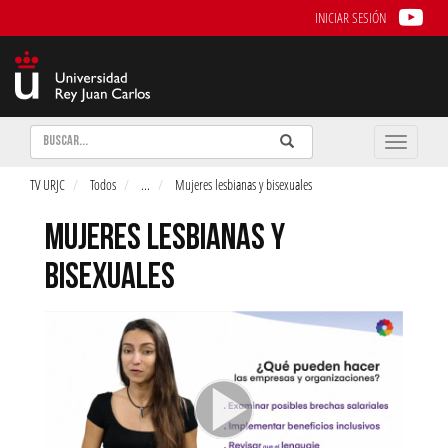
INICIAR SESIÓN
Buscar
Enviar
Buscar
Toggle
naviga
TV URJC
Todos
...
Mujeres lesbianas y bisexuales
MUJERES LESBIANAS Y
BISEXUALES