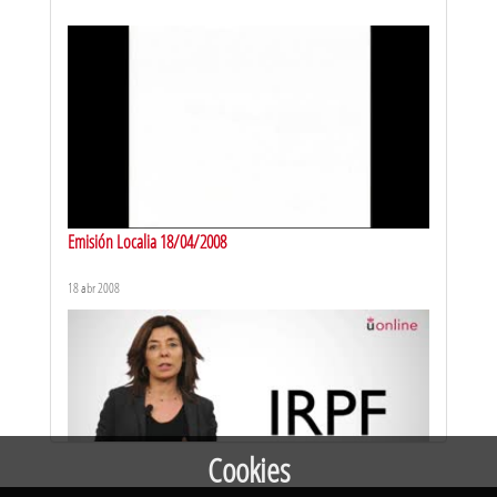
Presentación del curso
1 dic 2023
Emisión Localia 18/04/2008
18 abr 2008
Conceptos. ¿Qué es LGBTI+?
25 oct 2023
Cookies