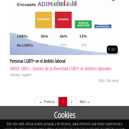
9' 06''
Personas LGBTI+ en el ámbito laboral
MOOC URJCx - Gestión de la diversidad LGBTI+ en ámbitos laborales
Idioma: Español
Visto: 366 veces
(current)
← Previous
1
2
Next →
Cookies
Este sitio web utiliza cookies propias y de terceros, para ofrecerle una mejor experiencia y
2026 © Universidad Rey Juan Carlos - Calle Tulipán s/n. 28933 Móstoles. Madrid
|
Sobre