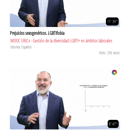
11' 39''
Prejuicios sexogenéricos. LGBTIfobia
MOOC URJCx - Gestión de la diversidad LGBTI+ en ámbitos laborales
Idioma: Español
Visto: 296 veces
8' 47''