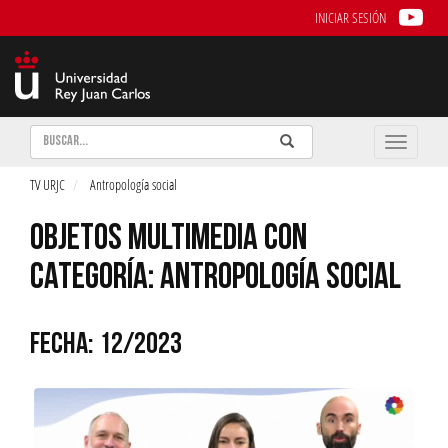
INICIAR SESIÓN
Buscar
Enviar
Buscar
Toggle
naviga
TV URJC
Antropología social
OBJETOS MULTIMEDIA CON
CATEGORÍA: ANTROPOLOGÍA SOCIAL
FECHA: 12/2023