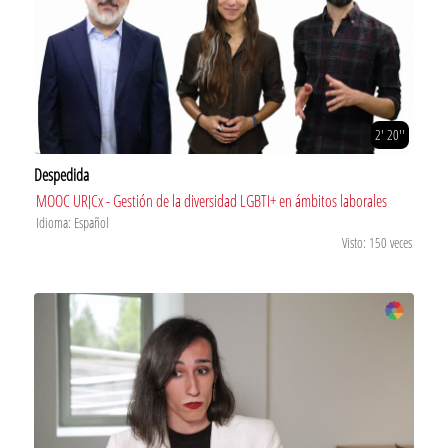
2' 20''
Despedida
MOOC URJCx - Gestión de la diversidad LGBTI+ en ámbitos laborales
Idioma: Español
Visto: 150 veces