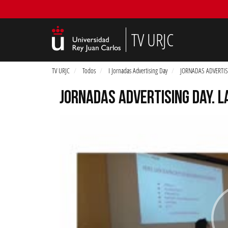
TV URJC
TV URJC
Todos
I Jornadas Advertising Day
JORNADAS ADVERTISI
JORNADAS ADVERTISING DAY. 