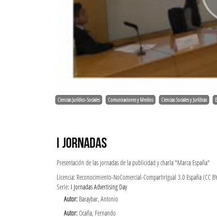
Ciencias Jurídico-Sociales
Comunicaciones y Medios
Ciencias Sociales y Jurídicas
E
I JORNADAS
Presentación de las jornadas de la publicidad y charla "Marca España"
Licencia: Reconocimiento-NoComercial-CompartirIgual 3.0 España (CC B
Serie:
I Jornadas Advertising Day
Autor:
Baraybar, Antonio
Autor:
Ocaña, Fernando