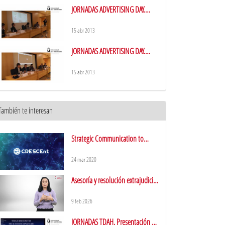
JORNADAS ADVERTISING DAY.
Branded Content
15 abr 2013
JORNADAS ADVERTISING DAY.
Board Content
15 abr 2013
También te interesan
Strategic Communication to
Counter Security Threats in the
Disinformation Era - MOOC
24 mar 2020
Presentation
Asesoría y resolución extrajudicial
de conflictos: la mediación y el
arbitraje
9 feb 2026
JORNADAS TDAH. Presentación y