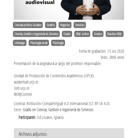
Ciencias Jurídico-Sociales
Gestión
Negocios
Servicios
Ciencia, Gestión e Ingeniería de Servicios
Grado
URJC online
Grados
Estudios URJC
Liderazgo
Psicología social
Psicología
Fecha de grabación: 13 oct 2020
Visto: 3806 veces
Presentación de la asignatura a cargo del profesor responsable.
Unidad de Producción de Contenidos Académicos (UPCA)
aulavirtual.urjc.es
cied.urjc.es
@URJConline
Licencia: Atribución-CompartirIgual 4.0 Internacional (CC BY-SA 4.0)
Serie:
Grado en Ciencia, Gestión e Ingeniería de Servicios
Participante:
Cid Lozano, Ignacio
Archivos adjuntos