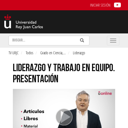
INICIAR SESIÓN
Buscar
Enviar
Buscar
Toggle
naviga
TV URJC
Todos
Grado en Ciencia,
...
Liderazgo
LIDERAZGO Y TRABAJO EN EQUIPO.
PRESENTACIÓN