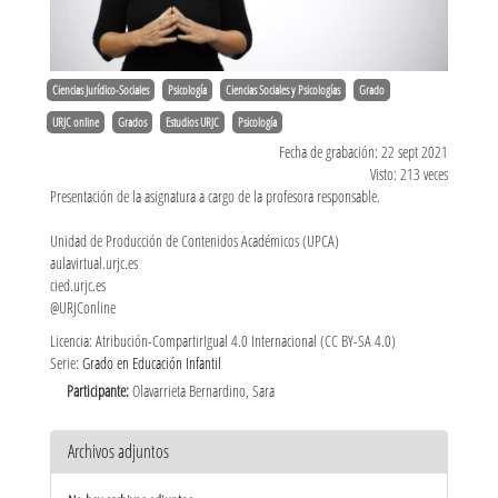
Ciencias Jurídico-Sociales
Psicología
Ciencias Sociales y Psicologías
Grado
URJC online
Grados
Estudios URJC
Psicología
Fecha de grabación: 22 sept 2021
Visto: 213 veces
Presentación de la asignatura a cargo de la profesora responsable.
Unidad de Producción de Contenidos Académicos (UPCA)
aulavirtual.urjc.es
cied.urjc.es
@URJConline
Licencia: Atribución-CompartirIgual 4.0 Internacional (CC BY-SA 4.0)
Serie:
Grado en Educación Infantil
Participante:
Olavarrieta Bernardino, Sara
Archivos adjuntos