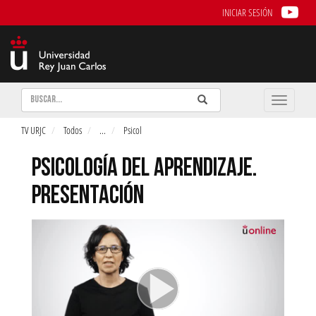
INICIAR SESIÓN
Buscar
Enviar
Buscar
Toggle
naviga
TV URJC
Todos
...
Psicol
PSICOLOGÍA DEL APRENDIZAJE.
PRESENTACIÓN