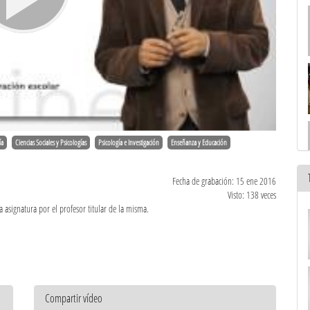
ía
Ciencias Sociales y Psicologías
Psicología e Investigación
Enseñanza y Educación
Fecha de grabación: 15 ene 2016
Visto: 138 veces
 asignatura por el profesor titular de la misma.
Compartir vídeo