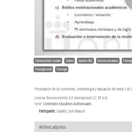
Ciencias Jurídico-Sociales
Grados
Estudios URJC
Recursos educativos
Psicolog
Psicología social
Psicología
Presentación de los contenidos, metodología y evaluación del tema 5 de la
Licencia: Reconocimiento 4.0 Internacional (CC BY 4.0)
Serie:
Contenidos Educativos Audiovisuales
Participante:
Castaño, José Manuel
Archivos adjuntos