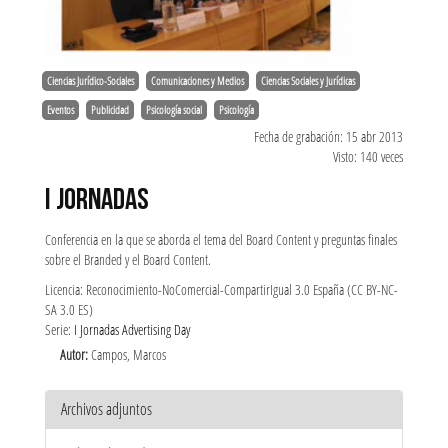
Ciencias Jurídico-Sociales
Comunicaciones y Medios
Ciencias Sociales y Jurídicas
Eventos
Publicidad
Psicología social
Psicología
Fecha de grabación: 15 abr 2013
Visto: 140 veces
I JORNADAS
Conferencia en la que se aborda el tema del Board Content y preguntas finales
sobre el Branded y el Board Content.
Licencia: Reconocimiento-NoComercial-CompartirIgual 3.0 España (CC BY-NC-
SA 3.0 ES)
Serie:
I Jornadas Advertising Day
Autor:
Campos, Marcos
Archivos adjuntos