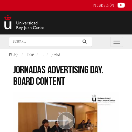
INICIAR SESIÓN
Buscar
Enviar
Buscar
Toggle
naviga
TV URJC
Todos
...
JORNA
JORNADAS ADVERTISING DAY.
BOARD CONTENT