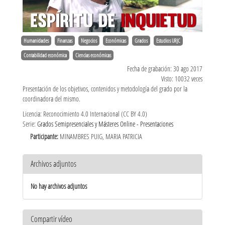
Humanidades
Finanzas
Negocios
Económicas
Grados
Estudios URJC
Contabilidad económica
Ciencias económicas
Fecha de grabación: 30 ago 2017
Visto: 10032 veces
Presentación de los objetivos, contenidos y metodología del grado por la
coordinadora del mismo.
Licencia: Reconocimiento 4.0 Internacional (CC BY 4.0)
Serie:
Grados Semipresenciales y Másteres Online - Presentaciones
Participante:
MINAMBRES PUIG, MARIA PATRICIA
Archivos adjuntos
No hay archivos adjuntos
Compartir vídeo