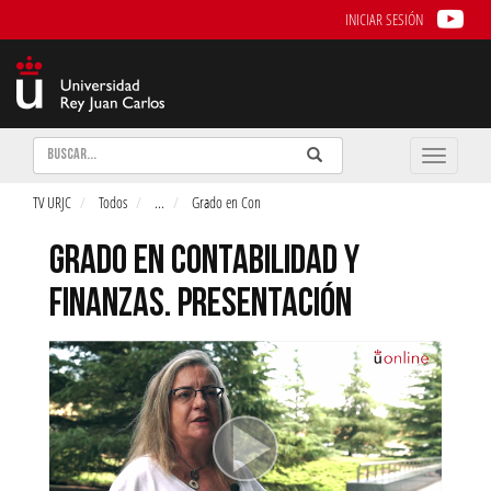
INICIAR SESIÓN
Buscar
Enviar
Buscar
Toggle
naviga
TV URJC
Todos
...
Grado en Con
GRADO EN CONTABILIDAD Y
FINANZAS. PRESENTACIÓN