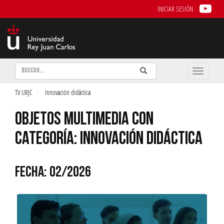
INICIAR SESIÓN
Buscar
Enviar
Buscar
Toggle
naviga
TV URJC
Innovación didáctica
OBJETOS MULTIMEDIA CON
CATEGORÍA: INNOVACIÓN DIDÁCTICA
FECHA: 02/2026