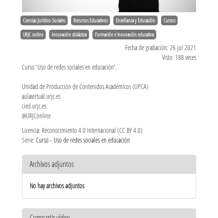
Ciencias Jurídico-Sociales
Recursos Educativos
Enseñanza y Educación
Cursos
URJC online
Innovación didáctica
Formación e Innovación educativa
Fecha de grabación: 26 jul 2021
Visto: 188 veces
Curso 'Uso de redes sociales en educación'.
Unidad de Producción de Contenidos Académicos (UPCA)
aulavirtual.urjc.es
cied.urjc.es
@URJConline
Licencia: Reconocimiento 4.0 Internacional (CC BY 4.0)
Serie:
Curso - Uso de redes sociales en educación
Archivos adjuntos
No hay archivos adjuntos
Compartir vídeo