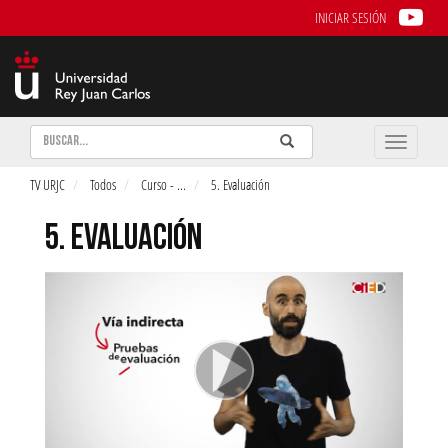
INICIAR SESIÓN
Buscar
Enviar
Buscar
Toggle
naviga
TV URJC
Todos
Curso -
...
5. Evaluación
5. EVALUACIÓN