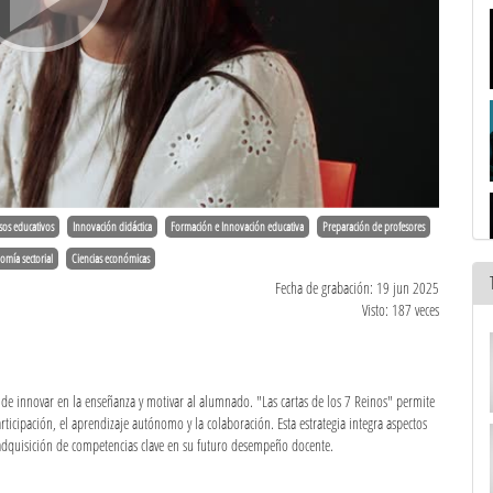
sos educativos
Innovación didáctica
Formación e Innovación educativa
Preparación de profesores
omía sectorial
Ciencias económicas
Fecha de grabación: 19 jun 2025
Visto: 187 veces
de innovar en la enseñanza y motivar al alumnado. "Las cartas de los 7 Reinos" permite
icipación, el aprendizaje autónomo y la colaboración. Esta estrategia integra aspectos
la adquisición de competencias clave en su futuro desempeño docente.