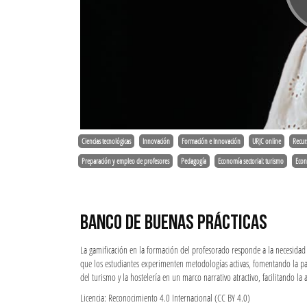
Ciencias tecnológicas
Innovación
Formación e Innovación
URJC online
Recur
Preparación y empleo de profesores
Pedagogía
Economía sectorial: turismo
Econ
BANCO DE BUENAS PRÁCTICAS
La gamificación en la formación del profesorado responde a la necesidad 
que los estudiantes experimenten metodologías activas, fomentando la part
del turismo y la hostelería en un marco narrativo atractivo, facilitando 
Licencia: Reconocimiento 4.0 Internacional (CC BY 4.0)