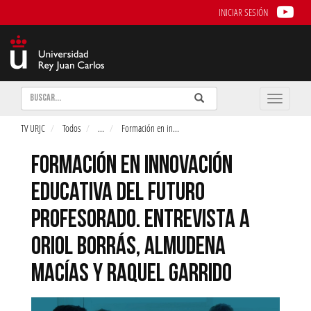
INICIAR SESIÓN
Buscar
Enviar
Buscar
Toggle
naviga
TV URJC
Todos
...
Formación en in
...
FORMACIÓN EN INNOVACIÓN
EDUCATIVA DEL FUTURO
PROFESORADO. ENTREVISTA A
ORIOL BORRÁS, ALMUDENA
MACÍAS Y RAQUEL GARRIDO