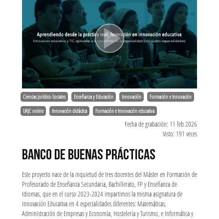
Ciencias Jurídico-Sociales
Enseñanza y Educación
Innovación
Formación e Innovación
URJC online
Innovación didáctica
Formación e Innovación educativa
Fecha de grabación: 11 feb 2026
Visto: 191 veces
BANCO DE BUENAS PRÁCTICAS
Este proyecto nace de la inquietud de tres docentes del Máster en Formación de
Profesorado de Enseñanza Secundaria, Bachillerato, FP y Enseñanza de
Idiomas, que en el curso 2023-2024 impartimos la misma asignatura de
Innovación Educativa en 4 especialidades diferentes: Matemáticas,
Administración de Empresas y Economía, Hostelería y Turismo, e Informática y