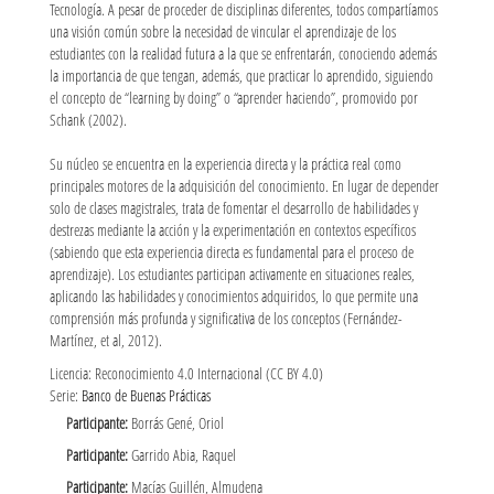
Tecnología. A pesar de proceder de disciplinas diferentes, todos compartíamos
una visión común sobre la necesidad de vincular el aprendizaje de los
estudiantes con la realidad futura a la que se enfrentarán, conociendo además
la importancia de que tengan, además, que practicar lo aprendido, siguiendo
el concepto de “learning by doing” o “aprender haciendo”, promovido por
Schank (2002).
Su núcleo se encuentra en la experiencia directa y la práctica real como
principales motores de la adquisición del conocimiento. En lugar de depender
solo de clases magistrales, trata de fomentar el desarrollo de habilidades y
destrezas mediante la acción y la experimentación en contextos específicos
(sabiendo que esta experiencia directa es fundamental para el proceso de
aprendizaje). Los estudiantes participan activamente en situaciones reales,
aplicando las habilidades y conocimientos adquiridos, lo que permite una
comprensión más profunda y significativa de los conceptos (Fernández-
Martínez, et al, 2012).
Licencia: Reconocimiento 4.0 Internacional (CC BY 4.0)
Serie:
Banco de Buenas Prácticas
Participante:
Borrás Gené, Oriol
Participante:
Garrido Abia, Raquel
Participante:
Macías Guillén, Almudena