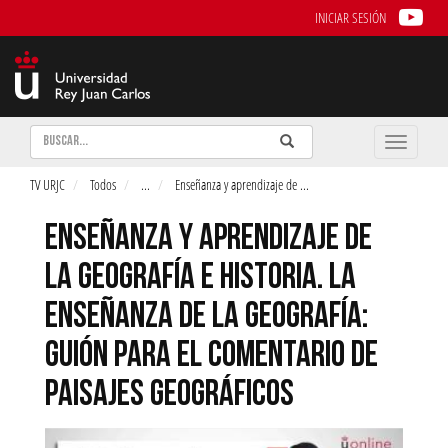
INICIAR SESIÓN
Buscar
Enviar
Buscar
Toggle
naviga
TV URJC
Todos
...
Enseñanza y aprendizaje de
...
ENSEÑANZA Y APRENDIZAJE DE
LA GEOGRAFÍA E HISTORIA. LA
ENSEÑANZA DE LA GEOGRAFÍA:
GUIÓN PARA EL COMENTARIO DE
PAISAJES GEOGRÁFICOS