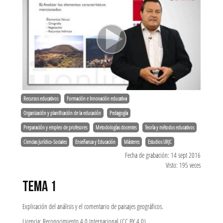
Recursos educativos
Formación e Innovación educativa
Organización y planificación de la educación
Pedagogía
Preparación y empleo de profesores
Metodologías docentes
Teoría y métodos educativos
Ciencias Jurídico-Sociales
Enseñanza y Educación
Másteres
Estudios URJC
Fecha de grabación: 14 sept 2016
Visto: 195 veces
TEMA 1
Explicación del análisis y el comentario de paisajes geográficos.
Licencia: Reconocimiento 4.0 Internacional (CC BY 4.0)