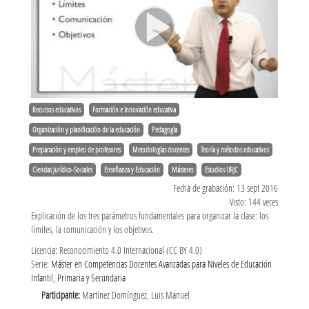
Recursos educativos
Formación e Innovación educativa
Organización y planificación de la educación
Pedagogía
Preparación y empleo de profesores
Metodologías docentes
Teoría y métodos educativos
Ciencias Jurídico-Sociales
Enseñanza y Educación
Másteres
Estudios URJC
Fecha de grabación: 13 sept 2016
Visto: 144 veces
Explicación de los tres parámetros fundamentales para organizar la clase: los
límites, la comunicación y los objetivos.
Licencia: Reconocimiento 4.0 Internacional (CC BY 4.0)
Serie:
Máster en Competencias Docentes Avanzadas para Niveles de Educación
Infantil, Primaria y Secundaria
Participante:
Martínez Domínguez, Luis Manuel