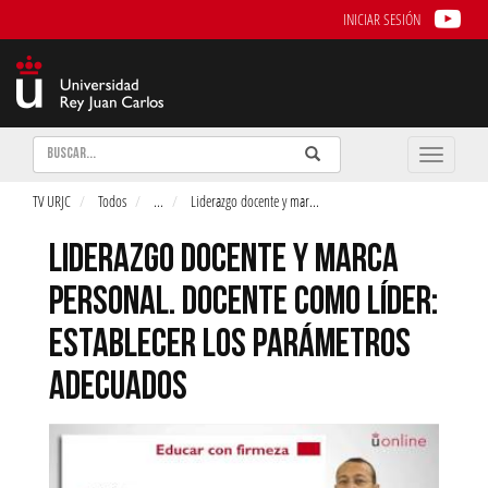
INICIAR SESIÓN
Buscar
Enviar
Buscar
Toggle
naviga
TV URJC
Todos
...
Liderazgo docente y mar
...
LIDERAZGO DOCENTE Y MARCA
PERSONAL. DOCENTE COMO LÍDER:
ESTABLECER LOS PARÁMETROS
ADECUADOS