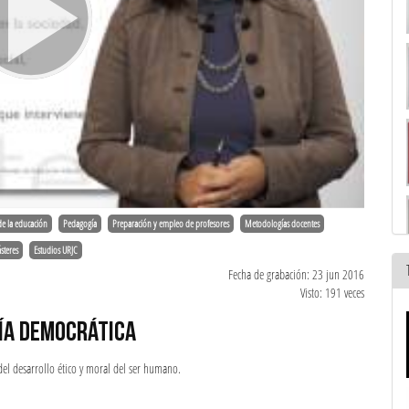
de la educación
Pedagogía
Preparación y empleo de profesores
Metodologías docentes
steres
Estudios URJC
Fecha de grabación: 23 jun 2016
Visto: 191 veces
ÍA DEMOCRÁTICA
del desarrollo ético y moral del ser humano.