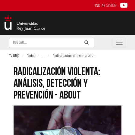
INICIAR SESIÓN
Buscar
Enviar
Buscar
Toggle
naviga
TV URJC
Todos
...
Radicalización violenta: anális
...
RADICALIZACIÓN VIOLENTA:
ANÁLISIS, DETECCIÓN Y
PREVENCIÓN - ABOUT