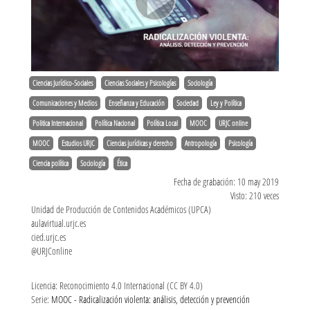
Ciencias Jurídico-Sociales
Ciencias Sociales y Psicologías
Sociología
Comunicaciones y Medios
Enseñanza y Educación
Sociedad
Ley y Política
Politica Internacional
Política Nacional
Política Local
MOOC
URJC online
MOOC
Estudios URJC
Ciencias jurídicas y derecho
Antropología
Psicología
Ciencia política
Sociología
Ética
Fecha de grabación: 10 may 2019
Visto: 210 veces
Unidad de Producción de Contenidos Académicos (UPCA)
aulavirtual.urjc.es
cied.urjc.es
@URJConline
Licencia: Reconocimiento 4.0 Internacional (CC BY 4.0)
Serie:
MOOC - Radicalización violenta: análisis, detección y prevención