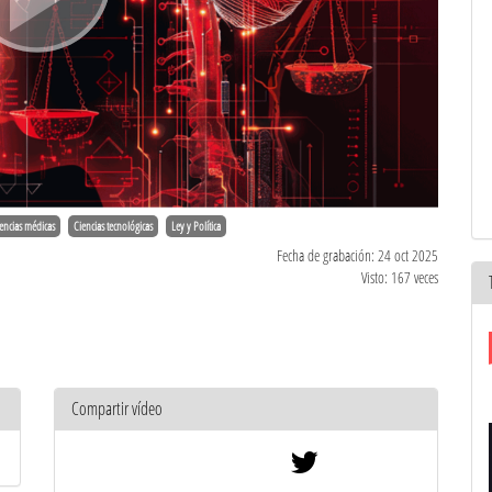
encias médicas
Ciencias tecnológicas
Ley y Política
Fecha de grabación: 24 oct 2025
Visto: 167 veces
Compartir vídeo