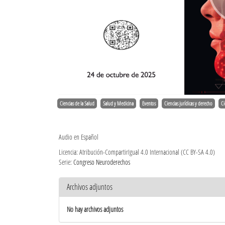
Ciencias de la Salud
Salud y Medicina
Eventos
Ciencias jurídicas y derecho
Ci
Audio en Español
Licencia: Atribución-CompartirIgual 4.0 Internacional (CC BY-SA 4.0)
Serie:
Congreso Neuroderechos
Archivos adjuntos
No hay archivos adjuntos