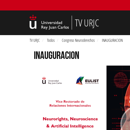
TV URJC
TV URJC
Todos
Congreso Neuroderechos
INAUGURACION
INAUGURACION